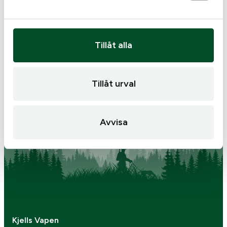
Batteri 2032 GP 1-pack
Tillåt alla
25
kr
25
kr
I lager
I lager
Tillåt urval
Avvisa
Kjells Vapen