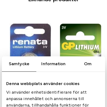
i
G
P
L
i
t
i
u
m
A
A
Samtycke
Information
Om
A
4
/
Denna webbplats använder cookies
p
m
Batteri 1225 Renata
Vi använder enhetsidentifierare för att
ä
Lithium
anpassa innehållet och annonserna till
n
användarna, tillhandahålla funktioner för