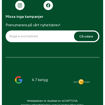
Missa inga kampanjer
Prenumerera på vårt nyhetsbrev!
Gå vidare
4.7 betyg
Webbplatsen är skyddad av reCAPTCHA,
Googles
integritetspolicy
and
användarvillkor
gäller.