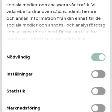
g
sociala medier och analysera vår trafik. Vi
Batteri 1620 GP 1-pack
d
vidarebefordrar även sådana identifierare
30
kr
25
kr
och annan information från din enhet till de
I lager
I lager
sociala medier och annons- och analysföretag
som vi samarbetar med. Dessa kan i sin tur
kombinera informationen med annan
information som du har tillhandahållit eller
Samtyckesval
som de har samlat in när du har använt deras
Nödvändig
tjänster.
Inställningar
Statistik
Marknadsföring
Batteri 2025 Energizer