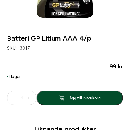
Batteri GP Litium AAA 4/p
SKU:
13017
99
kr
I lager
B
–
+
Lägg till i varukorg
a
t
t
e
Liknande produkter
r