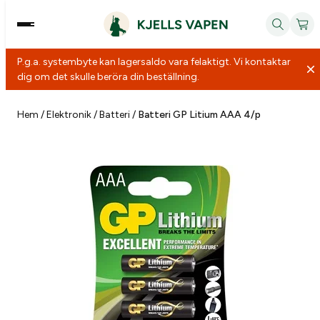
P.g.a. systembyte kan lagersaldo vara felaktigt. Vi kontaktar
dig om det skulle beröra din beställning.
Hoppa
till
Hem
/
Elektronik
/
Batteri
/
Batteri GP Litium AAA 4/p
innehåll