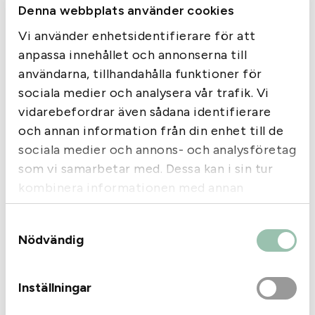
och djup penetration. Kulan tål hög hastighet och
Denna webbplats använder cookies
K
grova ben.
u
Vi använder enhetsidentifierare för att
l
anpassa innehållet och annonserna till
o
användarna, tillhandahålla funktioner för
r
sociala medier och analysera vår trafik. Vi
m
Liknande produkter
vidarebefordrar även sådana identifierare
ä
och annan information från din enhet till de
n
sociala medier och annons- och analysföretag
g
som vi samarbetar med. Dessa kan i sin tur
d
kombinera informationen med annan
information som du har tillhandahållit eller
Samtyckesval
som de har samlat in när du har använt deras
Nödvändig
tjänster.
Inställningar