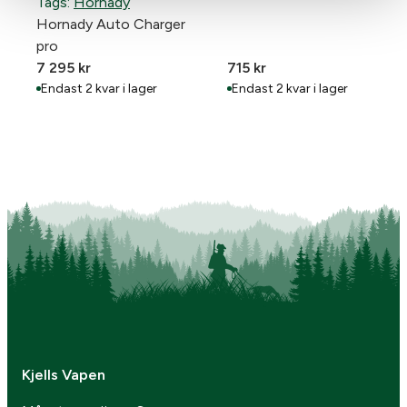
Tags:
Hornady
Hornady Auto Charger
pro
7 295
kr
715
kr
Endast 2 kvar i lager
Endast 2 kvar i lager
Kjells Vapen