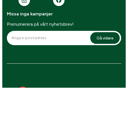
Missa inga kampanjer
Prenumerera på vårt nyhetsbrev!
Gå vidare
4.7 betyg
Webbplatsen är skyddad av reCAPTCHA,
Googles
integritetspolicy
and
användarvillkor
gäller.