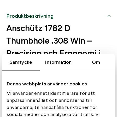
Produktbeskrivning
Does anyone else in the residence own weapons?
*
Yes
Anschütz 1782 D
No
Thumbhole .308 Win –
Precision och Ergonomi i
Samtycke
Information
Om
Toppklass
Anschütz 1782 D Thumbhole i kaliber .308 Win är en
premiumklassad studsare för jägare och sportskyttar
Denna webbplats använder cookies
som kräver högsta precision, perfekt balans och
Vi använder enhetsidentifierare för att
ergonomisk kontroll. Denna modell kombinerar
anpassa innehållet och annonserna till
Anschütz legendariska slutstyckskonstruktion med en
användarna, tillhandahålla funktioner för
ergonomiskt utformad tumhålsstock, vilket ger både
sociala medier och analysera vår trafik. Vi
Licenspliktiga produkter
stabilitet och komfort vid varje skott.
C