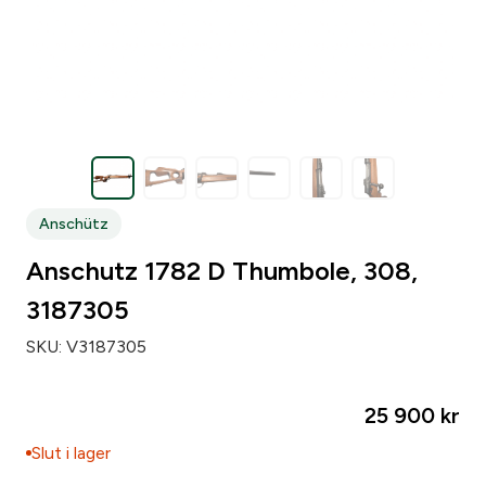
Zip code
*
City
*
Anschütz
Number of weapons since before
*
Anschutz 1782 D Thumbole, 308,
3187305
Number of loose pipsets since before
*
SKU:
V3187305
Number of parts subject to licensing since before
*
25 900
kr
Slut i lager
Make of your gun safe
*