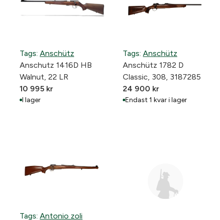
Efter att du har lämnat in ansökan prövar Polisen
ärende. När licensen är beviljad får du hem ett fysiskt
licensbevis. Först då får du hämta ut vapnet från
Tags:
Anschütz
Tags:
Anschütz
vapenhandlaren. DU MÅSTE HA MED DIG BÅDE
Anschutz 1416D HB
Anschütz 1782 D
ORIGINAL OCH KOPIA TILL OSS FÖR ATT HÄMTA
Walnut, 22 LR
Classic, 308, 3187285
UT VAPNET.
10 995
kr
24 900
kr
En vanlig jägare får ha upp till sex vapenlicenser, till
I lager
Endast 1 kvar i lager
exempel för olika typer av kulgevär, hagelgevär eller
kombinationsvapen. Vill du ha fler än sex måste du
kunna motivera behovet.
Tags:
Antonio zoli