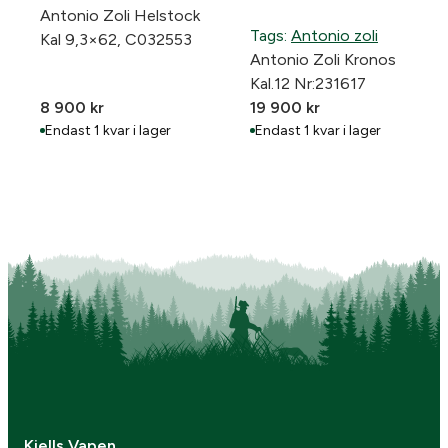
Antonio Zoli Helstock
Tags:
Antonio zoli
Kal 9,3×62, C032553
Antonio Zoli Kronos
Kal.12 Nr:231617
8 900
kr
19 900
kr
Endast 1 kvar i lager
Endast 1 kvar i lager
Kjells Vapen