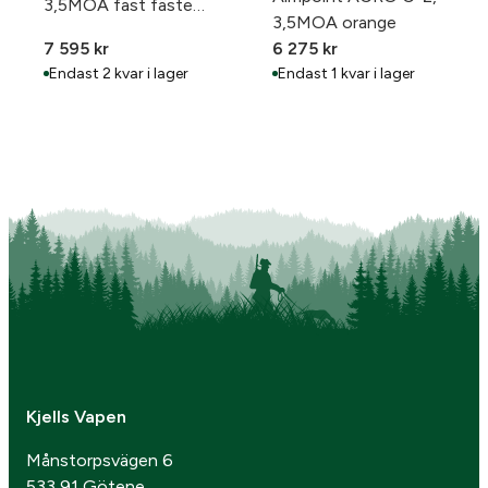
3,5MOA fast fäste
3,5MOA orange
22mm
7 595
kr
6 275
kr
Endast 2 kvar i lager
Endast 1 kvar i lager
Kjells Vapen
Månstorpsvägen 6
533 91 Götene