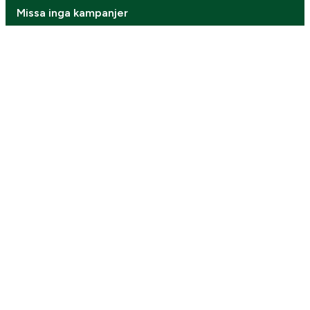
Missa inga kampanjer
Prenumerera på vårt nyhetsbrev!
Gå vidare
4.7 betyg
Webbplatsen är skyddad av reCAPTCHA,
Googles
integritetspolicy
and
användarvillkor
gäller.