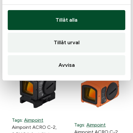
Tags:
Aimpoint
ä
Aimpoint ACRO C-2,
Tags:
Aimpoint
n
3,5MOA
Tillåt alla
Aimpoint Acro C-2, 3,5
g
MOA w fixed mount
d
7 795
kr
6 595
kr
I lager
I lager
Tillåt urval
Avvisa
Tags:
Aimpoint
Tags:
Aimpoint
Aimpoint ACRO C-2,
Aimpoint ACRO C-2,