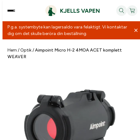
P.g.a. systembyte kan lagersaldo vara felaktigt. Vi kontaktar
dig om det skulle beröra din beställning.
Hoppa
till
Hem
/
Optik
/
Aimpoint Micro H-2 4MOA ACET komplett
WEAVER
innehåll