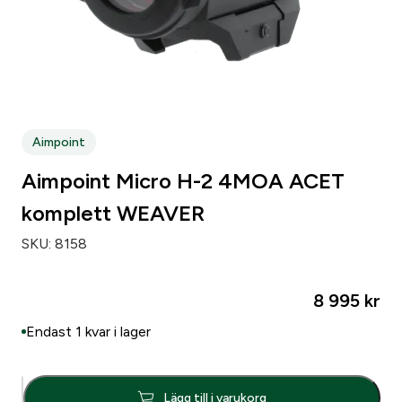
Aimpoint
Aimpoint Micro H-2 4MOA ACET
komplett WEAVER
SKU:
8158
8 995
kr
Endast 1 kvar i lager
A
Lägg till i varukorg