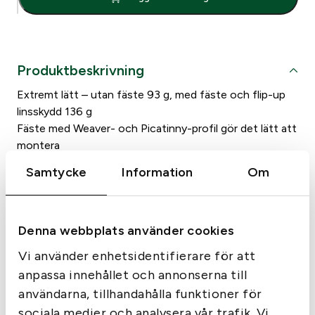
i
m
p
o
Produktbeskrivning
i
n
Extremt lätt – utan fäste 93 g, med fäste och flip-up
t
linsskydd 136 g
M
Fäste med Weaver- och Picatinny-profil gör det lätt att
i
montera
c
ACET-teknik ger 50 000 timmar av användning på ett
Samtycke
Information
Om
r
batteri
o
Finns med tre punktstorlekar 2, 4 och 6 MOA
H
(vinkelminuter)
-
Denna webbplats använder cookies
Transparenta flip-up linsskydd håller de optiska linserna
2
torra och rena
Vi använder enhetsidentifierare för att
4
Helt vattentätt
anpassa innehållet och annonserna till
M
Rostfria ”helicoil” insatsgängor för att undvika/minimera
O
användarna, tillhandahålla funktioner för
slitage på fästets gängor.
A
sociala medier och analysera vår trafik. Vi
Precisionsjustering av riktmedlet i såväl höjd som sida: