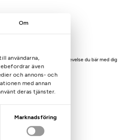
Om
ka – det kan avgöra allt.”
ring i en lyckad jakt.
ill användarna,
en lyckad jakt, utan också en upplevelse du bär med dig
arebefordrar även
medier och annons- och
rmationen med annan
använt deras tjänster.
Marknadsföring