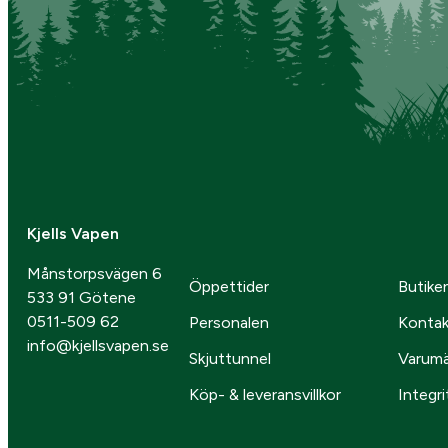
Kjells Vapen
Månstorpsvägen 6
Öppettider
Butike
533 91 Götene
0511-509 62
Personalen
Kontak
info@kjellsvapen.se
Skjuttunnel
Varum
Köp- & leveransvillkor
Integri