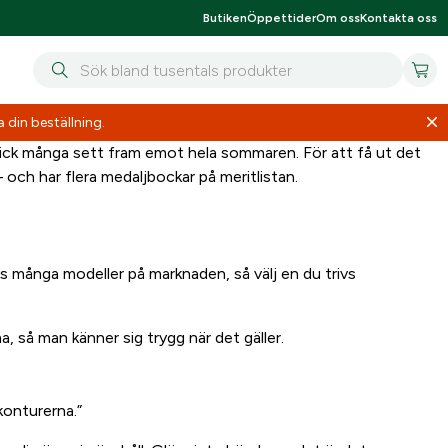
Butiken
Öppettider
Om oss
Kontakta oss
 din beställning.
lick många sett fram emot hela sommaren. För att få ut det
– och har flera medaljbockar på meritlistan.
nns många modeller på marknaden, så välj en du trivs
så man känner sig trygg när det gäller.
konturerna.”