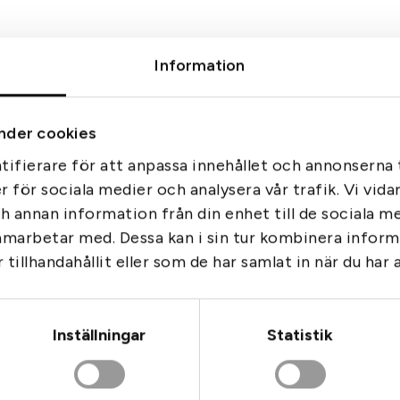
Information
n innan. Se till att den är väl inskjuten och fungerar som den s
lnad. Ett snabbt vapenkoll i god tid före premiären är en investe
nder cookies
ifierare för att anpassa innehållet och annonserna t
, stödet och vapnet – då är chansen stor att det inte bara blir 
er för sociala medier och analysera vår trafik. Vi vid
ch annan information från din enhet till de sociala 
 länken så kommer du till sidan som är anpassad för bockjakt.
amarbetar med. Dessa kan i sin tur kombinera info
tillhandahållit eller som de har samlat in när du har 
t
Inställningar
Statistik