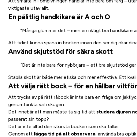
Att smälta in i omgivningen handlar inte bara om färg – utan
viktigaste utav allt.
En pålitlig handkikare är A och O
”Många glömmer det – men en riktigt bra handkikare är
Att tidigt kunna spana in bocken innan den ser dig ökar dina
Använd skjutstöd för säkra skott
”Det är inte bara för nybörjare – ett bra skjutstöd ger 
Stabila skott är både mer etiska och mer effektiva. Ett kval
Att välja rätt bock – för en hållbar viltfö
Att trycka av på rätt råbock är inte bara en fråga om jaktlycka
genomtänkta val i skogen.
Det innebär att man måste ta sig tid att
studera djuren n
passerat sin topp?
Det är inte alltid den största bocken som ska fällas.
Genom att
lägga tid på att observera
, använda bra optik