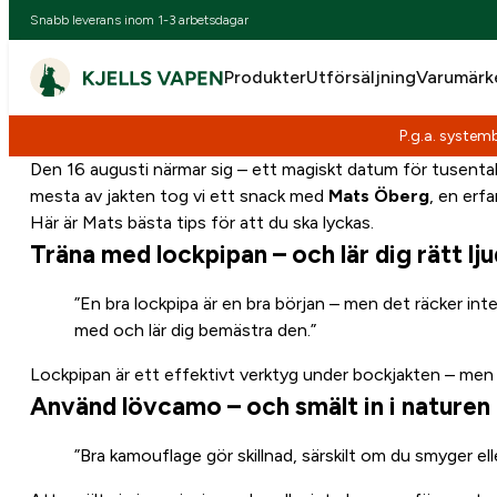
Snabb leverans inom 1-3 arbetsdagar
Produkter
Utförsäljning
Varumärk
P.g.a. systemb
Hoppa
Den 16 augusti närmar sig – ett magiskt datum för tusenta
till
mesta av jakten tog vi ett snack med
Mats Öberg
, en erf
innehåll
Här är Mats bästa tips för att du ska lyckas.
Träna med lockpipan – och lär dig rätt lju
”En bra lockpipa är en bra början – men det räcker inte
med och lär dig bemästra den.”
Lockpipan är ett effektivt verktyg under bockjakten – men
Använd lövcamo – och smält in i naturen
”Bra kamouflage gör skillnad, särskilt om du smyger el