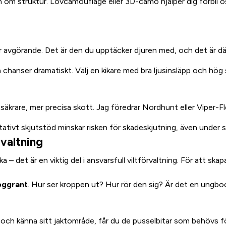
 om struktur. Lövcamouflage eller 3D-camo hjälper dig förbli os
 avgörande. Det är den du upptäcker djuren med, och det är där 
 chanser dramatiskt. Välj en kikare med bra ljusinsläpp och hög 
säkrare, mer precisa skott. Jag föredrar Nordhunt eller Viper-Flex,
itativt skjutstöd minskar risken för skadeskjutning, även under s
rvaltning
 – det är en viktig del i ansvarsfull viltförvaltning. För att ska
oggrant
. Hur ser kroppen ut? Hur rör den sig? Är det en ungboc
 och känna sitt jaktområde, får du de pusselbitar som behövs för 