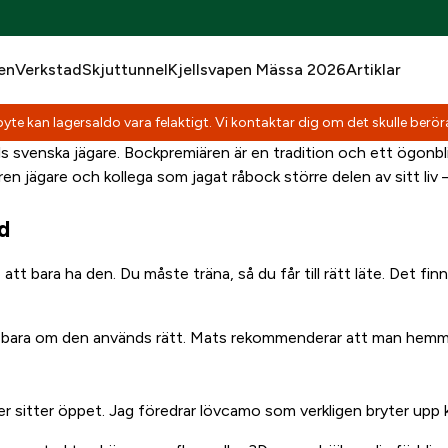
en
Verkstad
Skjuttunnel
Kjellsvapen Mässa 2026
Artiklar
yte kan lagersaldo vara felaktigt. Vi kontaktar dig om det skulle beröra
ls svenska jägare. Bockpremiären är en tradition och ett ögonb
aren jägare och kollega som jagat råbock större delen av sitt liv 
d
 att bara ha den. Du måste träna, så du får till rätt läte. Det fi
 bara om den används rätt. Mats rekommenderar att man hemma, 
ler sitter öppet. Jag föredrar lövcamo som verkligen bryter upp 