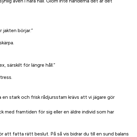
ynlig även i nära håll. Glöm inte händerna det är det
jakten börjar.”
skärpa.
 särskilt för längre håll.”
tress.
pa en stark och frisk rådjursstam krävs att vi jägare gör
k med framtiden för sig eller en äldre individ som har
att fatta rätt beslut. På så vis bidrar du till en sund balans