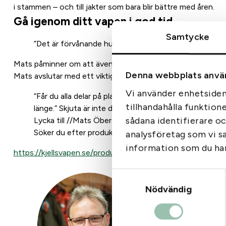
i stammen – och till jakter som bara blir bättre med åren.
Gå igenom ditt vapen i god tid
Samtycke
”Det är förvånande hur många som tar fram bössan dage
Mats påminner om att även små justeringar kan göra stor skil
Denna webbplats anvä
Mats avslutar med ett viktigt perspektiv:
Vi använder enhetsident
“Får du alla delar på plats – lockpipan, camot, kikaren
tillhandahålla funktion
länge.” Skjuta är inte det viktigaste utan upplevelsen”
sådana identifierare o
Lycka till //Mats Öberg
Söker du efter produkter till din bock jakt så tryck på
analysföretag som vi s
information som du har 
https://kjellsvapen.se/produkt-kategori/jaktformer/bockjak
Samtyckesval
Nödvändig