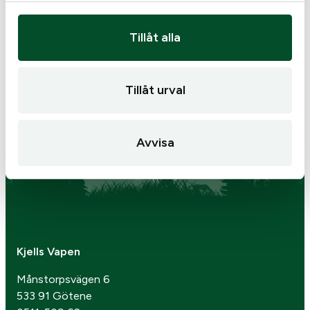
Sida 1 av 1
Tillåt alla
‹‹
‹
1
›
››
Tillåt urval
Avvisa
Kjells Vapen
Månstorpsvägen 6
533 91 Götene