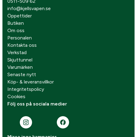
0511-509 62
info@kjellsvapen.se
Öppettider
Butiken
Om oss
Personalen
Kontakta oss
Verkstad
Skjuttunnel
Varumärken
Senaste nytt
Köp- & leveransvillkor
Integritetspolicy
Cookies
Följ oss på sociala medier
Missa inga kampanjer