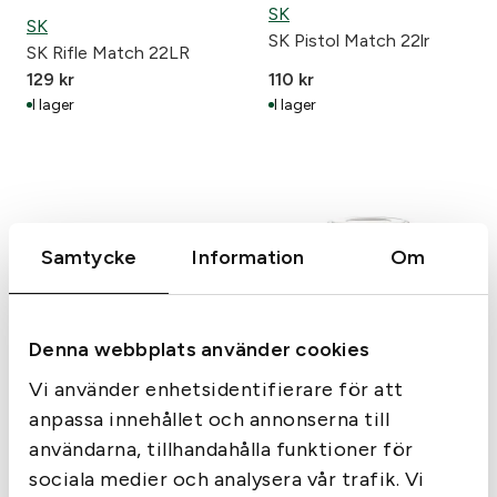
SK
SK
SK Pistol Match 22lr
SK Rifle Match 22LR
129
kr
110
kr
I lager
I lager
Samtycke
Information
Om
Denna webbplats använder cookies
SK
Vi använder enhetsidentifierare för att
SK Pistol Match Special
anpassa innehållet och annonserna till
22lr
SK
användarna, tillhandahålla funktioner för
SK 22LR Magazine 40 gr
sociala medier och analysera vår trafik. Vi
LRN 500st