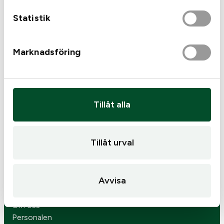
Statistik
Marknadsföring
Tillåt alla
Kjells Vapen
Månstorpsvägen 6
Tillåt urval
533 91 Götene
0511-509 62
info@kjellsvapen.se
Avvisa
Öppettider
Butiken
Om oss
Personalen