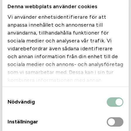
Denna webbplats använder cookies
Vi använder enhetsidentifierare för att
Hunter
anpassa innehållet och annonserna till
Hunter Headset OS04
användarna, tillhandahålla funktioner för
Com.kabel Hunter A1och
Sordin
sociala medier och analysera vår trafik. Vi
Hunter
vidarebefordrar även sådana identifierare
Hunter Batteri M31/155
1700mAh 7,2V
och annan information från din enhet till de
580
kr
395
kr
sociala medier och annons- och analysföretag
Slut i lager
Slut i lager
som vi samarbetar med. Dessa kan i sin tur
kombinera informationen med annan
information som du har tillhandahållit eller
Samtyckesval
som de har samlat in när du har använt deras
Sida 1 av 1
Nödvändig
tjänster.
‹‹
‹
1
›
››
Inställningar