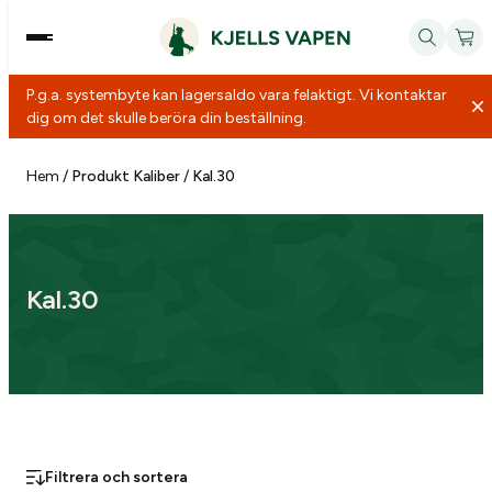
P.g.a. systembyte kan lagersaldo vara felaktigt. Vi kontaktar
dig om det skulle beröra din beställning.
Hoppa
till
Hem
/
Produkt Kaliber
/
Kal.30
innehåll
Kal.30
Filtrera och sortera