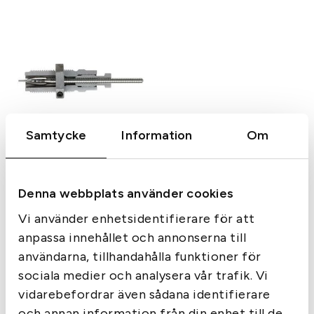
Samtycke
Information
Om
Hornady
Hornady Neck Size Die
320
kr
Denna webbplats använder cookies
I lager
Vi använder enhetsidentifierare för att
anpassa innehållet och annonserna till
användarna, tillhandahålla funktioner för
sociala medier och analysera vår trafik. Vi
Sida 1 av 1
vidarebefordrar även sådana identifierare
‹‹
‹
1
›
››
och annan information från din enhet till de