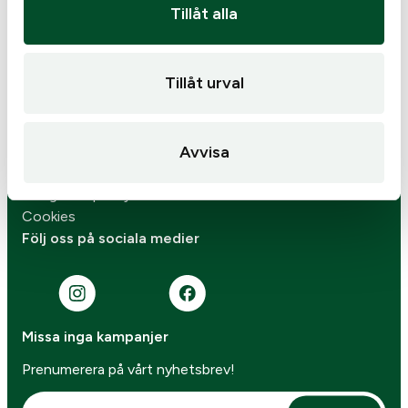
Tillåt alla
Om oss
Personalen
Kontakta oss
Tillåt urval
Verkstad
Skjuttunnel
Varumärken
Avvisa
Senaste nytt
Köp- & leveransvillkor
Integritetspolicy
Cookies
Följ oss på sociala medier
Missa inga kampanjer
Prenumerera på vårt nyhetsbrev!