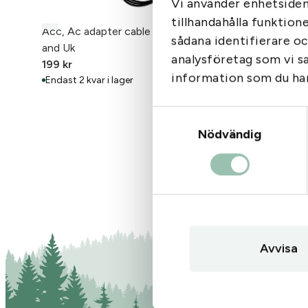
Vi använder enhetsident
tillhandahålla funktion
Acc, Ac adapter cable micro B, Eu
Aimpoint 
Tags:
A
sådana identifierare o
and Uk
M4/MPS
analysföretag som vi s
199
kr
335
kr
Gå till
: Acc, Ac adapter cabl
information som du har 
Endast 2 kvar i lager
I lager
Samtyckesval
Nödvändig
Avvisa