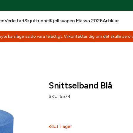
en
Verkstad
Skjuttunnel
Kjellsvapen Mässa 2026
Artiklar
yte kan lagersaldo vara felaktigt. Vi kontaktar dig om det skulle beröra
Snittselband Blå
SKU:
5574
Slut i lager