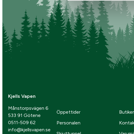
Kjells Vapen
Månstorpsvägen 6
Öppettider
Butike
533 91 Götene
0511-509 62
Personalen
Kontak
info@kjellsvapen.se
Skjuttunnel
Varum