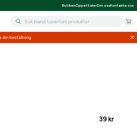
Butiken
Öppettider
Om oss
Kontakta oss
 din beställning.
39
kr