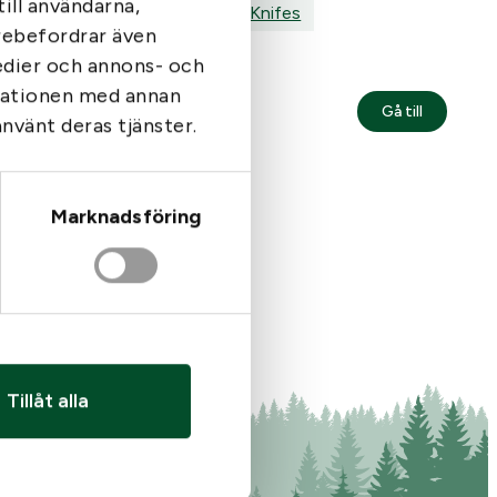
ill användarna,
 Orange
Buck 279810 Orange
Tags:
Buck Knifes
arebefordrar även
medier och annons- och
rmationen med annan
595
kr
Gå till
Gå till
MPS3
: Blodstoppare Tourniquet Orange
: Buck 27
använt deras tjänster.
I lager
Marknadsföring
Tillåt alla