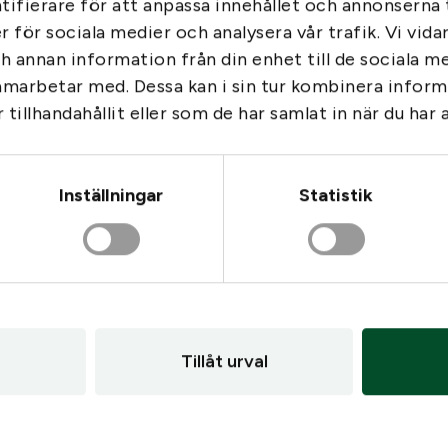
ifierare för att anpassa innehållet och annonserna t
Blodstoppare Tourniquet
er för sociala medier och analysera vår trafik. Vi vid
Battery. cap w strap kit
impoint
ch annan information från din enhet till de sociala 
3
amarbetar med. Dessa kan i sin tur kombinera info
429
kr
Gå till
e micro B, Eu and Uk
: Aimpoint Battery. cap w strap kit M4/
tillhandahållit eller som de har samlat in när du har 
I lager
Inställningar
Statistik
Tillåt urval