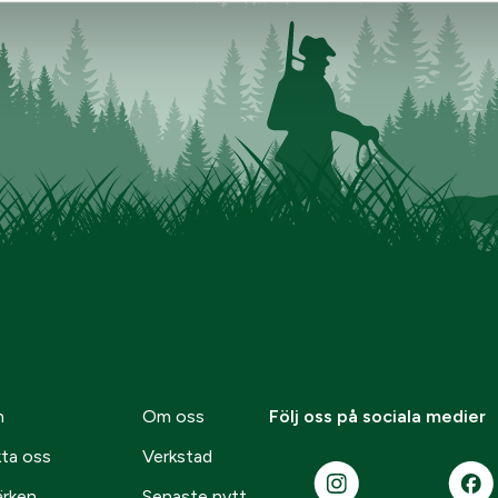
n
Om oss
Följ oss på sociala medier
ta oss
Verkstad
ärken
Senaste nytt