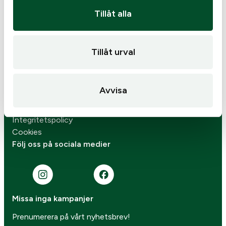
Butiken
Tillåt alla
Om oss
Personalen
Kontakta oss
Tillåt urval
Verkstad
Skjuttunnel
Varumärken
Avvisa
Senaste nytt
Köp- & leveransvillkor
Integritetspolicy
Cookies
Följ oss på sociala medier
Missa inga kampanjer
Prenumerera på vårt nyhetsbrev!