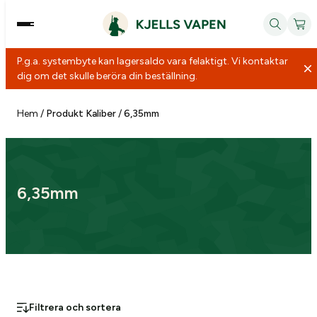
P.g.a. systembyte kan lagersaldo vara felaktigt. Vi kontaktar
dig om det skulle beröra din beställning.
Hoppa
till
Hem
/
Produkt Kaliber
/
6,35mm
innehåll
6,35mm
Filtrera och sortera