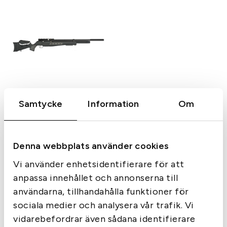
Samtycke
Information
Om
Hatsan
Hatsan Luftgevär BT65
6,35mm 10Joule
Denna webbplats använder cookies
6 995
kr
Slut i lager
Vi använder enhetsidentifierare för att
anpassa innehållet och annonserna till
användarna, tillhandahålla funktioner för
sociala medier och analysera vår trafik. Vi
Sida 1 av 1
vidarebefordrar även sådana identifierare