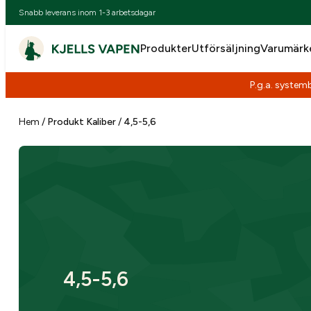
Snabb leverans inom 1-3 arbetsdagar
Produkter
Utförsäljning
Varumärk
P.g.a. systemb
Hoppa
till
Hem
/
Produkt Kaliber
/
4,5-5,6
innehåll
4,5-5,6