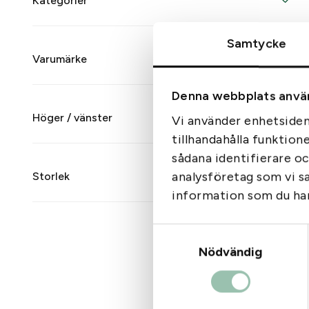
Kategorier
Samtycke
Varumärke
Denna webbplats anvä
Höger / vänster
Vi använder enhetsident
tillhandahålla funktion
sådana identifierare o
analysföretag som vi s
Storlek
information som du har 
Samtyckesval
Nödvändig