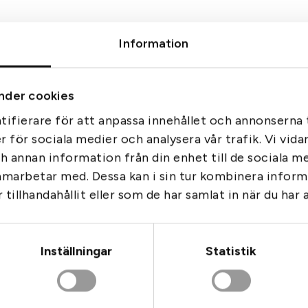
Information
Stalon RC
Stalon
nder cookies
Gå till
Slut i lager
ifierare för att anpassa innehållet och annonserna t
er för sociala medier och analysera vår trafik. Vi vid
ch annan information från din enhet till de sociala 
amarbetar med. Dessa kan i sin tur kombinera info
Sida 1 
tillhandahållit eller som de har samlat in när du har 
‹‹
‹
1
Inställningar
Statistik