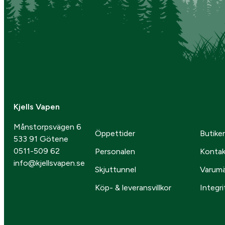
Kjells Vapen
Månstorpsvägen 6
Öppettider
Butike
533 91 Götene
0511-509 62
Personalen
Kontak
info@kjellsvapen.se
Skjuttunnel
Varum
Köp- & leveransvillkor
Integri