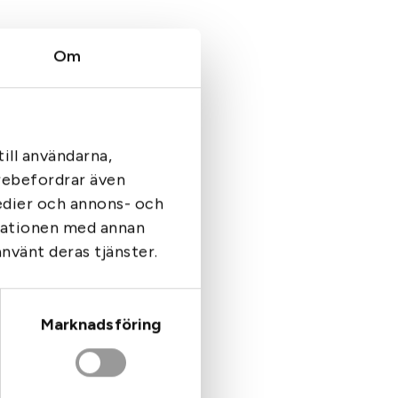
Om
ill användarna,
arebefordrar även
medier och annons- och
rmationen med annan
av 1
använt deras tjänster.
›
››
Marknadsföring