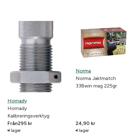
Norma
Norma Jaktmatch
338win mag 225gr
Hornady
Hornady
Kalibreringsverktyg
Från
295
kr
24,90
kr
I lager
I lager