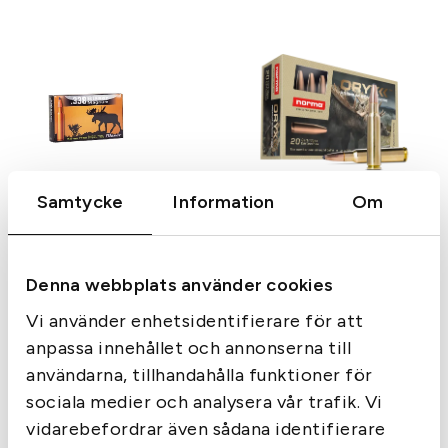
Samtycke
Information
Om
Norma
Norma Oryx kal338wm
14.9g
Blaser
Blaser Barnes TTSX
Denna webbplats använder cookies
kal338Magnum 13.6g
Vi använder enhetsidentifierare för att
1 895
kr
1 140
kr
anpassa innehållet och annonserna till
Slut i lager
Slut i lager
användarna, tillhandahålla funktioner för
sociala medier och analysera vår trafik. Vi
vidarebefordrar även sådana identifierare