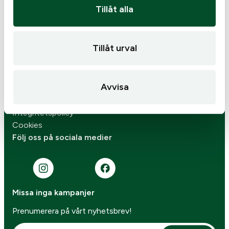
Butiken
Tillåt alla
Om oss
Personalen
Kontakta oss
Tillåt urval
Verkstad
Skjuttunnel
Varumärken
Avvisa
Senaste nytt
Köp- & leveransvillkor
Integritetspolicy
Cookies
Följ oss på sociala medier
Missa inga kampanjer
Prenumerera på vårt nyhetsbrev!