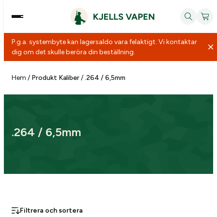
P.g.a. systembyte kan lagersaldo vara felaktigt. Vi kontaktar
dig om det skulle beröra din beställning.
Hoppa
till
Hem
/
Produkt Kaliber
/
.264 / 6,5mm
innehåll
.264 / 6,5mm
Filtrera och sortera