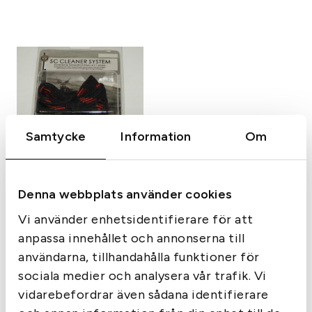
Samtycke
Information
Om
Rengöring Bore SC
Cleaningrop
Denna webbplats använder cookies
195
kr
I lager
Vi använder enhetsidentifierare för att
anpassa innehållet och annonserna till
användarna, tillhandahålla funktioner för
sociala medier och analysera vår trafik. Vi
Sida 1 av 1
vidarebefordrar även sådana identifierare
‹‹
‹
1
›
››