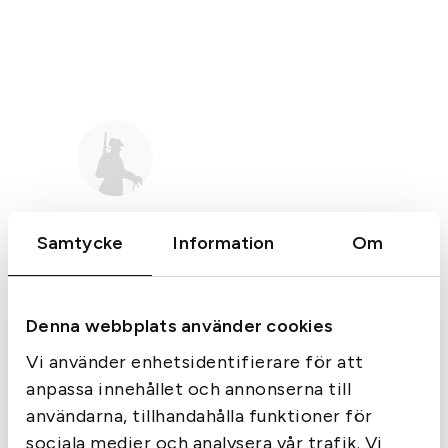
Samtycke
Information
Om
Vapenskick
3
av 5
Merkel
Denna webbplats använder cookies
BEG Merkel lurzen Drilling
12/12/6,5*55 nr259504
Vi använder enhetsidentifierare för att
29 900
kr
anpassa innehållet och annonserna till
Endast 1 kvar i lager
användarna, tillhandahålla funktioner för
sociala medier och analysera vår trafik. Vi