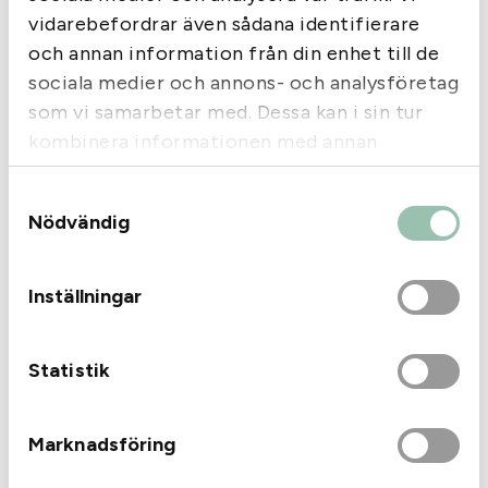
vidarebefordrar även sådana identifierare
och annan information från din enhet till de
Sida 1 av 1
sociala medier och annons- och analysföretag
‹‹
‹
1
›
››
som vi samarbetar med. Dessa kan i sin tur
kombinera informationen med annan
information som du har tillhandahållit eller
Samtyckesval
som de har samlat in när du har använt deras
Nödvändig
tjänster.
Inställningar
Statistik
Kjells Vapen
Marknadsföring
Månstorpsvägen 6