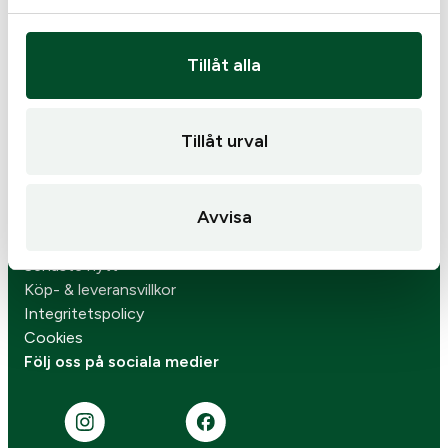
533 91 Götene
0511-509 62
info@kjellsvapen.se
Tillåt alla
Öppettider
Butiken
Om oss
Tillåt urval
Personalen
Kontakta oss
Verkstad
Avvisa
Skjuttunnel
Varumärken
Senaste nytt
Köp- & leveransvillkor
Integritetspolicy
Cookies
Följ oss på sociala medier